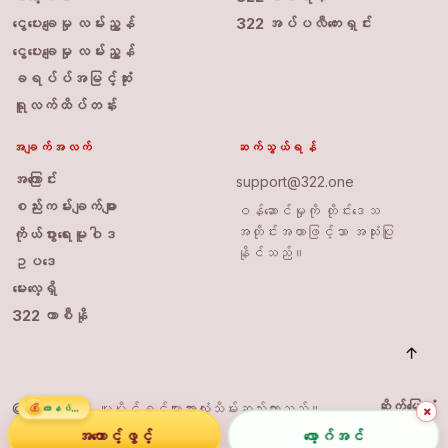
ငွေပေးချေမှု လမ်းညွှန်
322 အပ်ပလီကေးရှင်း
ငွေပေးချေမှု လမ်းညွှန်
ခရပ်ပ်အမြင့်ဆုံး
ရူလက်ထိပ်တန်း
အချက်အလက်
ဆက်သွယ်ရန်
အကြောင်း
support@322.one
စည်းကမ်းချက်များ
ဝန်ဆောင်မှုကို တိုင်းဒေသ
အတိုင်းအတာဖြင့်သာ အသုံးပြု
ကိုယ်ပွားရေးမူဝါဒ
နိုင်သည်။
ဥပဒေ
မေးလေ့ရှိ
322 ကာစီနို
ဆိုက်မြေပုံ
© 2026 322. မူပိုင်ခွင့်များအားလုံးသိမ်းဆည်းထားသည်။
💰
ဘောနပ်စ်
×
အကောင့်ဖွင့်
လော့ဂ်အင်