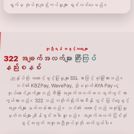
ရွက်မှ အုပ်စုချဉ်းကပ်မှုများ ရှင်းလင်းပေးမည်။
ကူညီရန် အခွင့်အရေးများ
322 အချက်အလက်များ ကြီးကြပ်
နည်းစနစ်
ကျွန်ုပ်တို့ အကောင့်ခွင့်ပြုမှုများ SSL စာဖြင့် လုံခြုံထားသည်။
သင်၏ KBZPay, WavePay, သို့မဟုတ် AYA Pay ငွေ
လုပ်ဆောင်ချက်များသည် သီးခြား အချက်အလက်အဘ ရက်တွင် ကာ
ကွယ်ထားသည်။ 322 သည် ကတိုက်ရိုက်ကာစီနို တွင် မြင်တွေ့ခွင့်
အချက်များ မှတ်တမ်းထားသည်။ သင်၏ အကောင့်သည် အသုံးပြုမှု
မှတ်တမ်းများ ချိန်ခွင်းအခါ ယူမည်။ အချက်အလက် ငြင်းခုံ
ခွင့်အတွက် အကူအညီအုပ်စုကို ဆက်သွယ်ပါ။