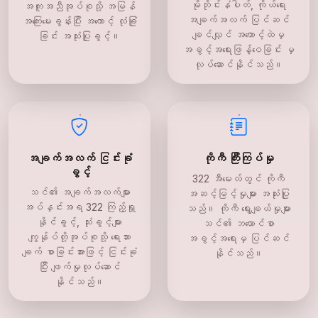
မိုဘိုင်းနံပါတ်, ကိုယ်ရေး
အကူအညီအုပ်စုသို့ အမြန်
အချက်အလက် ပြင်ဆင်
အကြေးမေးခွန်းပြီး အကောင့် လုံခြုံ
ချင်လျှင် အကောင့်ထဲမှ
ခြင်း အသုံးပြုခွင့်။
အခွင့်အရေးဖြန့်ဝေခြင်း မှ
လုပ်ဆောင်နိုင်သည်။
အချက်အလက် ငြင်းခုံ
ကိုကီ ကြီးကြပ်မှု
ခွင့်
322 အီမေးလ်တွင် ကိုကီ
သင်၏ အချက်အလက်များ
အဆင့်မြင့်မှုများ အသုံးပြု
အပ်နှင်းအရ 322 ကြည့်ရှု
သည်။ ကိုကီ ရွေးချယ်မှုများ
နိုင်ခွင့်, သုံးခွင့်များ
သင်၏ ဘယောင်စာ
ကျွန်ုပ်တို့အုပ်စုသို့ ရေးသား
အခွင့်အရေးမှ ပြင်ဆင်
ချက် စာခြင်းအားဖြင့် ငြင်းခုံ
နိုင်သည်။
ပြီး ဖျက်မှုလုပ်ဆောင်
နိုင်သည်။