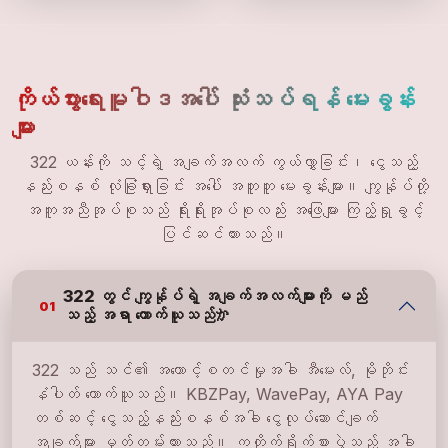
ကိုယ်ပွားရေးမူဝါဒအပေါ် သုံးသပ်ရန် မေးခွန်း
များ
322 ယန်းကို သင့်ရဲ့ အချက်အလက် ကွယ်လွှာခြင်း၊ ငွေသည့်
နည်းစနစ် လုံခြုံရှားခြင်း အပေါ် အတူတူ မေးခွန်းများ။ ကျွန်ုပ်တို့
အကူအညီအုပ်စုသည် ရိုးရိုးအုပ်စုလည်း အဖြေများ ကြည့်ရှုခွင့်
ပြင်ဆင်ထားသည်။
322 တွင် ကျွန်ုပ်ရဲ့ အချက်အလက်များကို မည်
01
သည့် အရာ ကောက်ယူသည်か
322 သည် သင်၏ အကောင့်စတင်မှုအခါ အီမေးလ်, မိုဘိုင်း
နံပါတ် ကောက်ယူသည်။ KBZPay, WavePay, AYA Pay
တစ်ဆင့် ငွေသည့်နည်းစနစ်အခါ ငွေလုပ်ဆောင်ချက်
အချက်များ မှတ်တမ်းထားသည်။ ကတိုက်ရိုက်စားပွဲသည့် အခါ