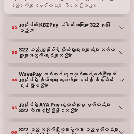
တည်ဆောက်ချက်မှတ်တမ်းများ သိမ်းဆည်းသည်။
ကျွန်ုပ်၏ KBZPay နံပါတ်အဖြေများ 322 လုံခြုံ
02
သည် か
322 သည် ကျွန်ုပ်ရဲ့ ကိုယ်ပွားရေးအချက်များ တတိယ
03
သူများအတွက် ရောင်းချသည်か
WavePay တစ်ဆင့် ငွေအလုပ်ဆောင်ချက်ပြီးနောက်
ကျွန်ုပ်ရဲ့ ကိုယ်ပွားရေးအချက်များ ၎င်းတို့ ထိန်းသိမ်း
04
ရန် ကြာမည်か
ကျွန်ုပ်ရဲ့ AYA Pay ငွေထုတ်ယူမှု မှတ်တမ်းများ
05
322 ထဲ စောင့်ကြည့်နိုင်သည်か
322 သည် ကတိုက်ရိုက်စားပွဲကစား သည့်မှတ်တမ်းများ
06