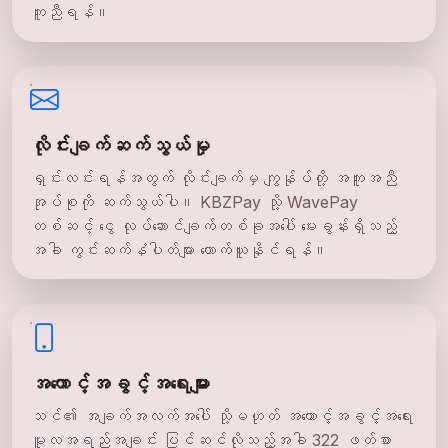
ကူညီရန်။
လိုင်းချက်ဆက်သွယ်မှု
ရှင်းလင်းရန်အတွက် လိုင်းချက်မှ ကျွန်ုပ်တို့ အကူအညီ
အုပ်စုကို ဆက်သွယ်ပါ။ KBZPay သို့ WavePay
တစ်ဆင့် ငွေ လုပ်ဆောင်ချက်တစ်ခုအပေါ် မေးခွန်းရှိသည့်
အခါ ကွင်းဆက်နံပါတ်များ ကောက်ယူနိုင်ရန်။
အကောင့်အခွင့်အရေးများ
သင်၏ အချက်အလက်အပေါ် သို့မဟုတ် အကောင့်အခွင့်အရေး
မူလအရည်အချင်း ပြင်ဆင်လိုသည့်အခါ 322 ဖတ်စာ