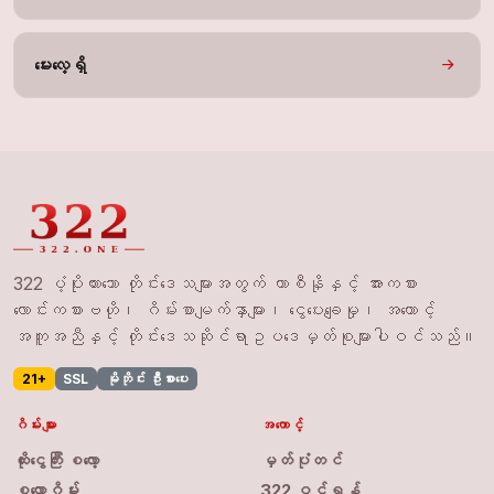
မေးလေ့ရှိ
322 ပံ့ပိုးထားသော တိုင်းဒေသများအတွက် ကာစီနိုနှင့် အားကစား
လောင်းကစားဗဟို၊ ဂိမ်းစာမျက်နှာများ၊ ငွေပေးချေမှု၊ အကောင့်
အကူအညီနှင့် တိုင်းဒေသဆိုင်ရာဥပဒေမှတ်စုများပါဝင်သည်။
21+
SSL
မိုဘိုင်း ဦးစားပေး
ဂိမ်းများ
အကောင့်
ထိုးငွေကြီး စလော့
မှတ်ပုံတင်
စလော့ဂိမ်း
322 ဝင်ရန်