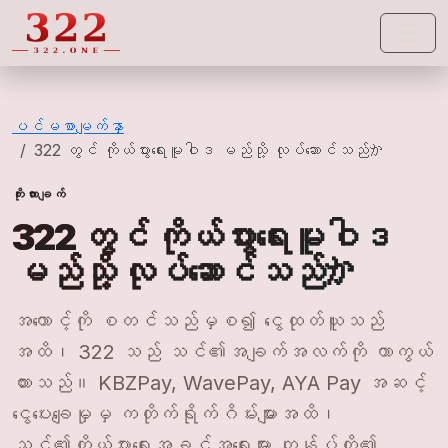
322
ပင်မစာမျက်နှာ
322 တွင် ကိုယ်ပွားရေးမူဝါဒ မည်သို့ လုပ်ဆောင်သည်か
ကိုးကားချက်
322 တွင် ကိုယ်ပွားရေးမူဝါဒ
မည်သို့ လုပ်ဆောင်သည်か
အကောင့်ကို စတင်သည်မှစ၍ ငွေထုတ်ယူသည်
အထိ၊ 322 သည် သင်၏အချက်အလက်ကို ကာကွယ်
ထားသည်။ KBZPay, WavePay, AYA Pay အဆင့်
ငွေပေးချေမှုမှ ကတိုက်ရိုက်ဂိမ်းများအထိ၊
သင်၏ကိုယ်ပွားရေးအခွင့်အရေးများ ကျွန်ုပ်တို့၏