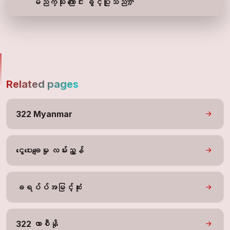
မည်ကဲ့သုံး ကြောင်း ခွင့်ပြုသည်か
Related pages
322 Myanmar
ငွေပေးချေမှု လမ်းညွှန်
ခရပ်ပ်အမြင့်ဆုံး
322 ကာစီနို