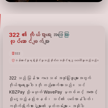
322 ၏ ကိုယ်ပွားရေးအဖြေကြား
လုပ်ဆောင်ချက်များ
322
ဝန်ဆောင်မှုရရှိနိုင်မှုသည် တိုင်းဒေသဆိုင်ရာဥပဒေပေါ်မူတည်သည်။ အသ
322 သည် မြန်မာ ကဒေသခံ အသုံးပြုသူများအတွက်
ကိုယ်ပွားရေးမူဝါဒကို တည်ဆောက်ထားသည်။ သင်
KBZPay သို့မဟုတ် WavePay မှတစ်ဆင့် အကောင့်
သို့ ငွေသည့်နည်းစနစ်၊ သင်၏ ပလေ်ယာနံပါတ်၊
ကတိုက်ရိုက်စားပွဲများ၏ မှတ်တမ်းများ - အဆိုပါ