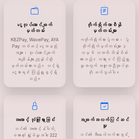
ငွေလုပ်ဆောင်ချက်
တိုက်ရိုက်ကာစီနို
မှတ်တမ်း
မှတ်တမ်းများ
KBZPay, WavePay, AYA
ကတိုက်ရိုက်စားပွဲကစား၊ ပွဲ
Pay တစ်ဆင့် ငွေအနည်း
တိုက်ရိုက်မှတ်တမ်းများ ၃
အများ၊ လုပ်ဆောင်ချက်
လမှ ၆ လအထိ ထိန်းသိမ်း
အချိန်များ ကျွန်ုပ်တို့
ထားသည်။ တရားဝင် ကြည့်ရှု
မှတ်တမ်းထားသည်။ သင့်ရဲ့
မှုအတွက် အကူအညီအုပ်စု
ငွေစာရင်း ကြည့်ရှုခွင့်ရှိ
ကို ဆက်သွယ်ပါ။
သည်။
အကောင့် လုံခြုံရှားခြင်း
အချက်အလက်ပြင်ဆင်
မှု
သင်၏ အကောင့်နံပါတ်,
သင်၏ အီမေးလ်လက်စားခွင်း,
စကားလုံး ရှုံးမိမှုအခါ 322