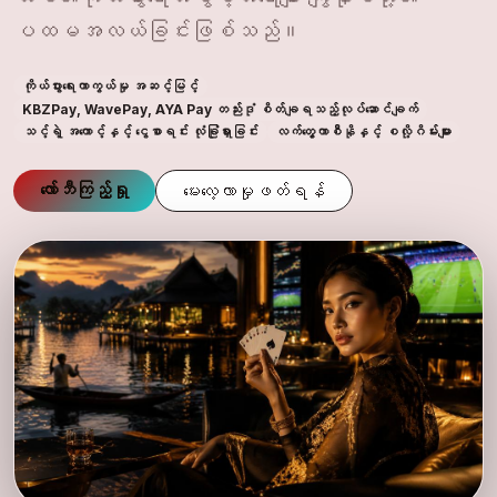
ပထမအလယ်ခြင်းဖြစ်သည်။
ကိုယ်ပွားရေးကာကွယ်မှု အဆင့်မြင့်
KBZPay, WavePay, AYA Pay တည်းဒုံ စိတ်ချရသည့်လုပ်ဆောင်ချက်
သင့်ရဲ့ အကောင့်နှင့် ငွေစာရင်း လုံခြုံရှားခြင်း
လက်တွေ့ကာစီနိုနှင့် စလို့ဂိမ်းများ
လော်ဘီကြည့်ရှု
မေးလေ့လာမှုဖတ်ရန်