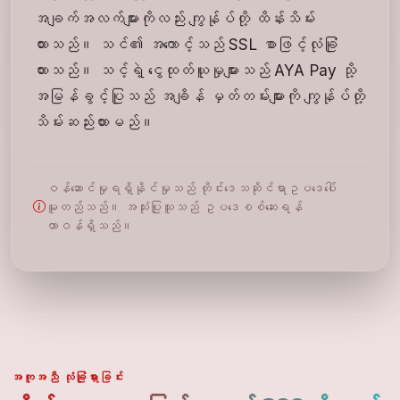
အချက်အလက်များကိုလည်း ကျွန်ုပ်တို့ ထိန်းသိမ်း
ထားသည်။ သင်၏ အကောင့်သည် SSL စာဖြင့်လုံခြုံ
ထားသည်။ သင့်ရဲ့ ငွေထုတ်ယူမှုများသည် AYA Pay သို့
အမြန်ခွင့်ပြုသည် အချိန် မှတ်တမ်းများကို ကျွန်ုပ်တို့
သိမ်းဆည်းထားမည်။
ဝန်ဆောင်မှုရရှိနိုင်မှုသည် တိုင်းဒေသဆိုင်ရာဥပဒေပေါ်
မူတည်သည်။ အသုံးပြုသူသည် ဥပဒေစစ်ဆေးရန်
တာဝန်ရှိသည်။
အကူအညီ လုံခြုံရှားခြင်း