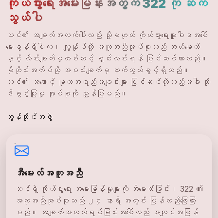
ကိုယ်ပွားရေးအမေးမြန်းအတွက် 322 ကို ဆက်
သွယ်ပါ
သင်၏ အချက်အလက်ပေါ်လည်း သို့မဟုတ် ကိုယ်ပွားရေးမူဝါဒအပေါ်
မေးခွန်းရှိပါက၊ ကျွန်ုပ်တို့ အကူအညီအုပ်စုသည် အယ်မေးလ်
နှင့် လိုင်းချက်မှတစ်ဆင့် ရှင်းလင်းရန် ပြင်ဆင်ထားသည်။
မိုဘိုင်းအက်ပ်သို့ အဝင်းချက်မှ ဆက်သွယ်ခွင့်ရှိသည်။
သင်၏ အကောင့် မူလအရည်အချင်းများ ပြင်ဆင်လိုသည့်အခါ သို
ဒီခွင့်ပြုမှု အုပ်စုကို ညွှန်ပြမည်။
အွန်လိုင်းအဖွဲ့
အီမေးလ်အကူအညီ
သင့်ရဲ့ ကိုယ်ပွားရေး အမေးမြန်းမှုများကို အီမေးလ်ခြင်း၊ 322 ၏
အကူအညီအုပ်စုသည် ၂၄ နာရီ အတွင်း ပြန်လည်ဖြေကြား
မည်။ အချက်အလက်ရင်းခြင်းအပေါ်လည်း အလျင်အမြန်